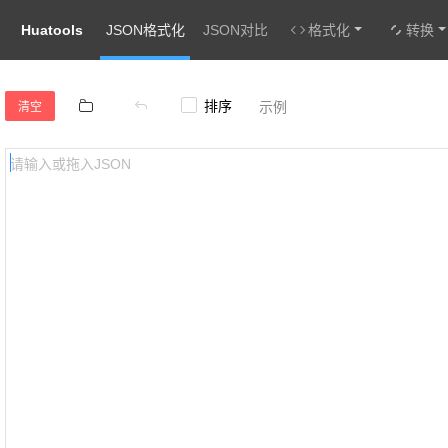
Huatools
JSON格式化
JSON对比
格式化
转换
排序
示例
清空
请输入或拖入JSON