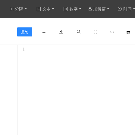
分隔
文本
数字
加解密
时间
复制
1