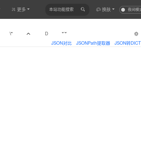
更多
换肤
夜间模
\"
D
" "
JSON对比
JSONPath提取器
JSON转DICT